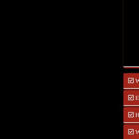
W
E
H
W