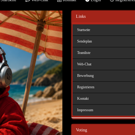
Links
Startseite
Sendeplan
Teamliste
Web-Chat
Bewerbung
Registrieren
Kontakt
Impressum
Voting